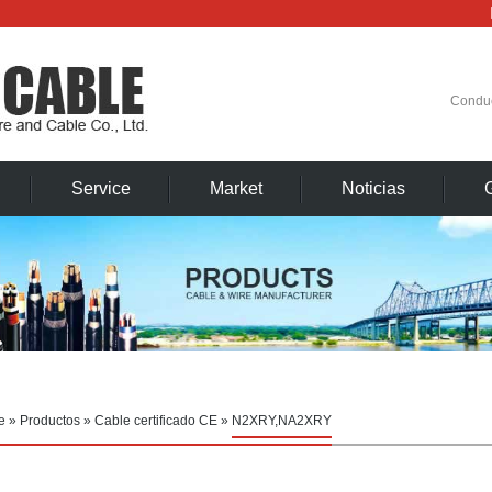
Condu
Service
Market
Noticias
e
»
Productos
»
Cable certificado CE
»
N2XRY,NA2XRY