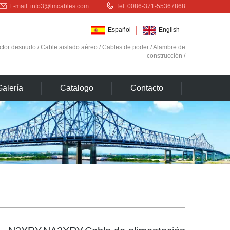
E-mail:
info3@lmcables.com
Tel: 0086-371-55367868
Español
English
ctor desnudo
/
Cable aislado aéreo
/
Cables de poder
/
Alambre de
construcción
/
Galería
Catalogo
Contacto