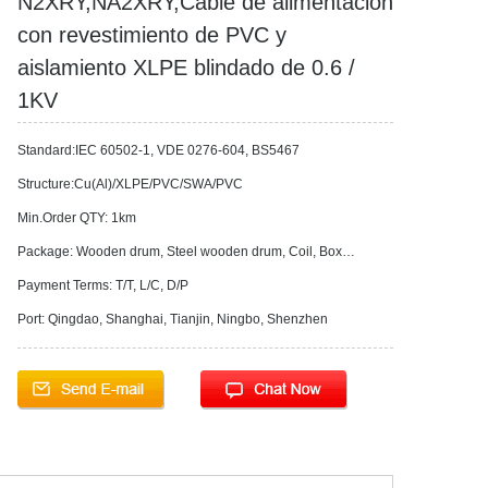
N2XRY,NA2XRY,Cable de alimentación
con revestimiento de PVC y
aislamiento XLPE blindado de 0.6 /
1KV
Standard:IEC 60502-1, VDE 0276-604, BS5467
Structure:Cu(Al)/XLPE/PVC/SWA/PVC
Min.Order QTY: 1km
Package: Wooden drum, Steel wooden drum, Coil, Box…
Payment Terms: T/T, L/C, D/P
Port: Qingdao, Shanghai, Tianjin, Ningbo, Shenzhen