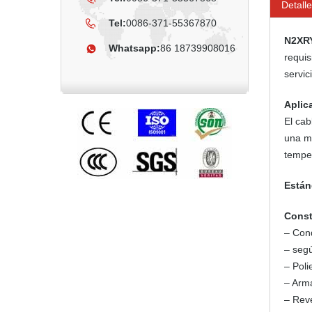
Detalle
Tel:
0086-371-55367870
N2XR
Whatsapp:
86 18739908016
requi
servic
Aplic
El cab
una me
temper
Están
Const
– Cond
– segú
– Pol
– Arm
– Rev