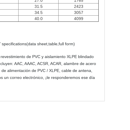
27.0
1765
31.5
2423
34.5
3057
40.0
4099
cifications(data sheet,table,full form)
revestimiento de PVC y aislamiento XLPE blindado
 incluyen: AAC, AAAC, ACSR, ACAR, alambre de acero
e de alimentación de PVC / XLPE, cable de antena,
os un correo electrónico, ¡le responderemos ese día