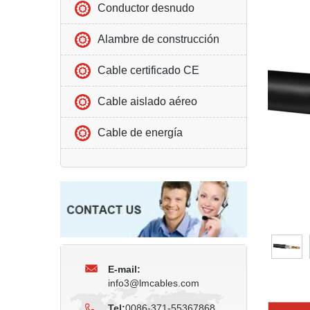
Conductor desnudo
Alambre de construcción
Cable certificado CE
Cable aislado aéreo
Cable de energía
E-mail:
info3@lmcables.com
Tel:
0086-371-55367868