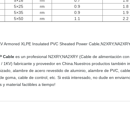
5×16
rm
0.7
1.8
5×25
rm
0.9
1.8
5×35
rm
0.9
1.9
5×50
rm
1.1
2.2
KV Armored XLPE Insulated PVC Sheated Power Cable,N2XRY,NA2XRY spe
P Cable
es un profesional N2XRY,NA2XRY (Cable de alimentación con 
6 / 1KV) fabricante y proveedor en China.Nuestros productos también
izado, alambre de acero revestido de aluminio, alambre de PVC, cabl
de goma, cable de control, etc. Si está interesado, no dude en enviarn
s y material factibles a tiempo!