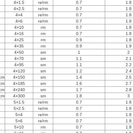
4×1.5
re/rm
0.7
1.8
4×2.5
re/rm
0.7
1.8
4×4
re/rm
0.7
1.8
4×6
re/rm
0.7
1.8
4×10
rm
0.7
1.8
4×16
rm
0.7
1.8
4×25
rm
0.9
1.8
4×35
rm
0.9
1.9
4×50
sm
1
2
4×70
sm
1.1
2.1
4×95
sm
1.1
2.2
4×120
sm
1.2
2.4
cm
4×150
sm
1.4
2.5
cm
4×185
sm
1.6
2.7
cm
4×240
sm
1.7
2.8
cm
4×300
sm
1.8
3
5×1.5
re/rm
0.7
1.8
5×2.5
re/rm
0.7
1.8
5×4
re/rm
0.7
1.8
5×6
re/rm
0.7
1.8
5×10
rm
0.7
1.8