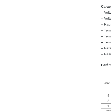
Carac
– Volt
– Volt
– Rad
– Temp
– Temp
– Temp
– Ret
– Resi
Parám
AW
4
2
1