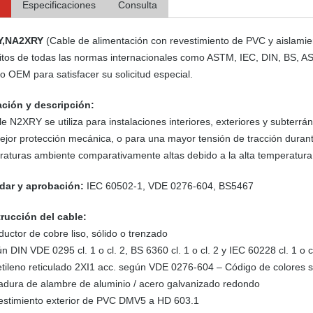
Especificaciones
Consulta
Y,NA2XRY
(Cable de alimentación con revestimiento de PVC y aislamie
sitos de todas las normas internacionales como ASTM, IEC, DIN, BS, A
io OEM para satisfacer su solicitud especial.
ación y descripción:
le N2XRY se utiliza para instalaciones interiores, exteriores y subterrá
jor protección mecánica, o para una mayor tensión de tracción durant
aturas ambiente comparativamente altas debido a la alta temperatura
dar y aprobación:
IEC 60502-1, VDE 0276-604, BS5467
rucción del cable:
uctor de cobre liso, sólido o trenzado
n DIN VDE 0295 cl. 1 o cl. 2, BS 6360 cl. 1 o cl. 2 y IEC 60228 cl. 1 o c
ietileno reticulado 2XI1 acc. según VDE 0276-604 – Código de colore
adura de alambre de aluminio / acero galvanizado redondo
estimiento exterior de PVC DMV5 a HD 603.1