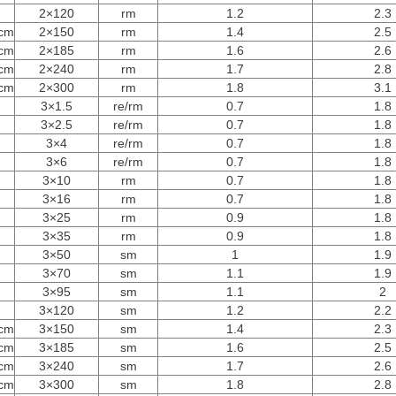
2×120
rm
1.2
2.3
cm
2×150
rm
1.4
2.5
cm
2×185
rm
1.6
2.6
cm
2×240
rm
1.7
2.8
cm
2×300
rm
1.8
3.1
3×1.5
re/rm
0.7
1.8
3×2.5
re/rm
0.7
1.8
3×4
re/rm
0.7
1.8
3×6
re/rm
0.7
1.8
3×10
rm
0.7
1.8
3×16
rm
0.7
1.8
3×25
rm
0.9
1.8
3×35
rm
0.9
1.8
3×50
sm
1
1.9
3×70
sm
1.1
1.9
3×95
sm
1.1
2
3×120
sm
1.2
2.2
cm
3×150
sm
1.4
2.3
cm
3×185
sm
1.6
2.5
cm
3×240
sm
1.7
2.6
cm
3×300
sm
1.8
2.8