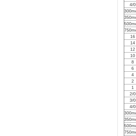
4/0
300m
350m
500m
750m
16
14
12
10
8
6
4
2
1
2/0
3/0
4/0
300m
350m
500m
750m