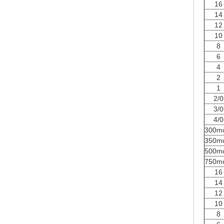
16
14
12
10
8
6
4
2
1
2/0
3/0
4/0
300m
350m
500m
750m
16
14
12
10
8