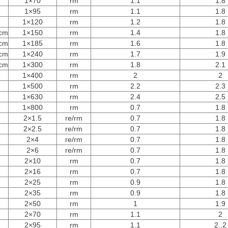
1×70
rm
1.1
1.8
1×95
rm
1.1
1.8
1×120
rm
1.2
1.8
cm
1×150
rm
1.4
1.8
cm
1×185
rm
1.6
1.8
cm
1×240
rm
1.7
1.9
cm
1×300
rm
1.8
2.1
1×400
rm
2
2
1×500
rm
2.2
2.3
1×630
rm
2.4
2.5
1×800
rm
0.7
1.8
2×1.5
re/rm
0.7
1.8
2×2.5
re/rm
0.7
1.8
2×4
re/rm
0.7
1.8
2×6
re/rm
0.7
1.8
2×10
rm
0.7
1.8
2×16
rm
0.7
1.8
2×25
rm
0.9
1.8
2×35
rm
0.9
1.8
2×50
rm
1
1.9
2×70
rm
1.1
2
2×95
rm
1.1
2..2