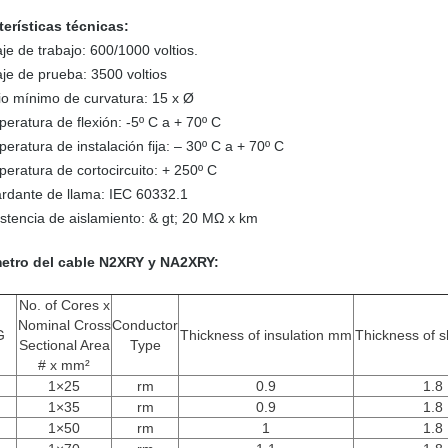
terísticas técnicas:
aje de trabajo: 600/1000 voltios.
aje de prueba: 3500 voltios
io mínimo de curvatura: 15 x Ø
eratura de flexión: -5º C a + 70º C
eratura de instalación fija: – 30º C a + 70º C
eratura de cortocircuito: + 250º C
ardante de llama: IEC 60332.1
stencia de aislamiento: & gt; 20 MΩ x km
etro del cable N2XRY y NA2XRY:
No. of Cores x
Nominal Cross
Conductor
G
Thickness of insulation mm
Thickness of 
Sectional Area
Type
# x mm²
1×25
rm
0.9
1.8
1×35
rm
0.9
1.8
1×50
rm
1
1.8