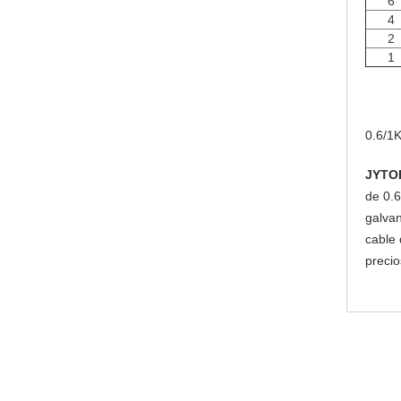
6
4
2
1
0.6/1
JYTO
de 0.
galvan
cable 
precio