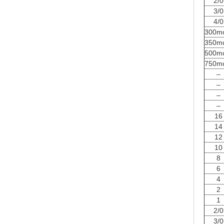
2/0
3/0
4/0
300m
350m
500m
750m
–
–
–
–
16
14
12
10
8
6
4
2
1
2/0
3/0