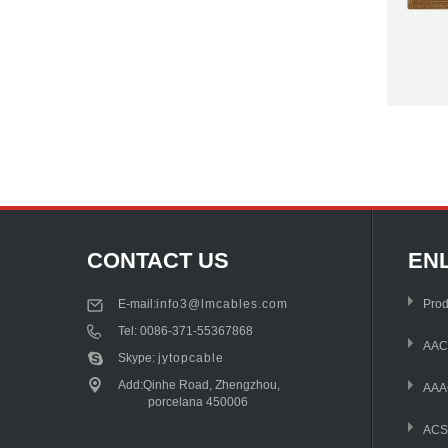
CONTACT US
EN
E-mail:
info3@lmcables.com
Prod
Tel:
0086-371-55367868
AAC
Skype:
jytopcable
Add:Qinhe Road, Zhengzhou,
AAA
porcelana 450006
AC