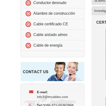
SOBRE
Conductor desnudo
Investi
Alambre de construcción
CERT
Cable certificado CE
Cable aislado aéreo
Cable de energía
E-mail:
info3@lmcables.com
Tel:
0086-371-55367868