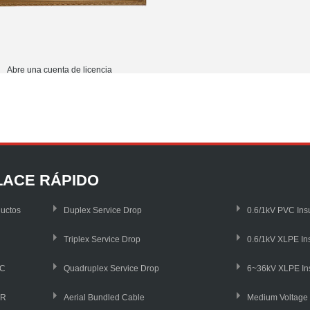
Abre una cuenta de licencia
LACE RÁPIDO
uctos
Duplex Service Drop
0.6/1kV PVC Ins
Triplex Service Drop
0.6/1kV XLPE In
C
Quadruplex Service Drop
SR
Aerial Bundled Cable
Medium Voltag