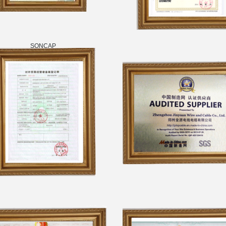
SONCAP
Licencia de la Corporación
de Empresas
Certificado de Registro
SGS Manufacturers
Comercial extranjera
Directory