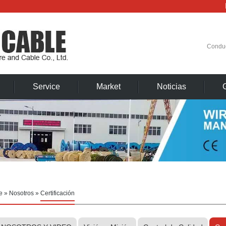
Condu
Service
Market
Noticias
e
»
Nosotros
»
Certificación