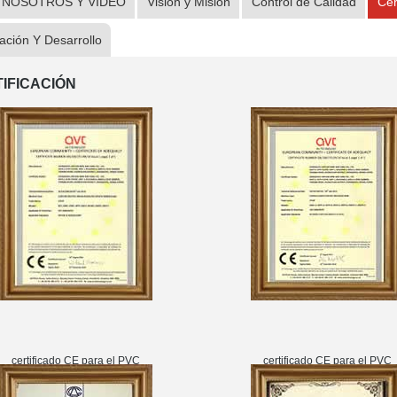
 NOSOTROS Y VIDEO
Visión y Misión
Control de Calidad
Cer
gación Y Desarrollo
IFICACIÓN
certificado CE para el PVC
certificado CE para el PVC
alambre aislado
alambre aislado