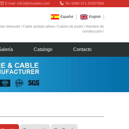
E-mail:
info3@lmcables.com
Tel: 0086-371-55367868
Español
English
ctor desnudo
/
Cable aislado aéreo
/
Cables de poder
/
Alambre de
construcción
/
Galería
Catalogo
Contacto