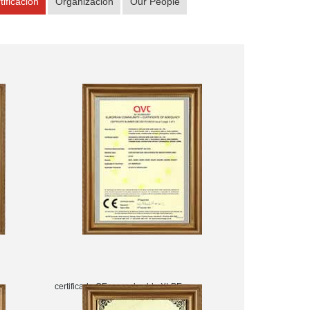
tificación
Organización
Our People
certificado CE para el cable XLPE