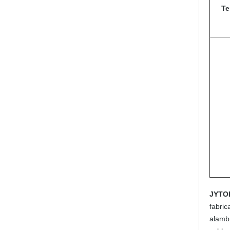
Te
JYTO
fabri
alambr