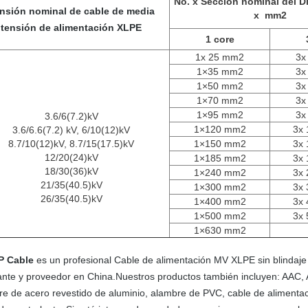
No. x Sección nominal del 
nsión nominal de cable de media
x mm2
tensión de alimentación XLPE
1 core
1x 25 mm2
3x
1×35 mm2
3x
1×50 mm2
3x
1×70 mm2
3x
1×95 mm2
3x
3.6/6(7.2)kV
1×120 mm2
3x
3.6/6.6(7.2) kV, 6/10(12)kV
8.7/10(12)kV, 8.7/15(17.5)kV
1×150 mm2
3x
12/20(24)kV
1×185 mm2
3x
18/30(36)kV
1×240 mm2
3x
21/35(40.5)kV
1×300 mm2
3x
26/35(40.5)kV
1×400 mm2
3x
1×500 mm2
3x
1×630 mm2
P Cable
es un profesional Cable de alimentación MV XLPE sin blindaj
cante y proveedor en China.Nuestros productos también incluyen: AAC
e de acero revestido de aluminio, alambre de PVC, cable de alimenta