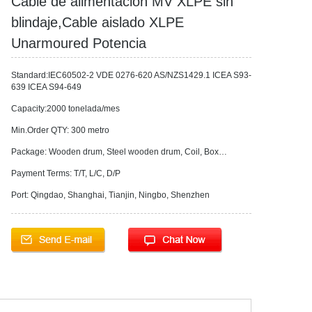
Cable de alimentación MV XLPE sin
blindaje,Cable aislado XLPE
Unarmoured Potencia
Standard:IEC60502-2 VDE 0276-620 AS/NZS1429.1 ICEA S93-
639 ICEA S94-649
Capacity:2000 tonelada/mes
Min.Order QTY: 300 metro
Package: Wooden drum, Steel wooden drum, Coil, Box…
Payment Terms: T/T, L/C, D/P
Port: Qingdao, Shanghai, Tianjin, Ningbo, Shenzhen