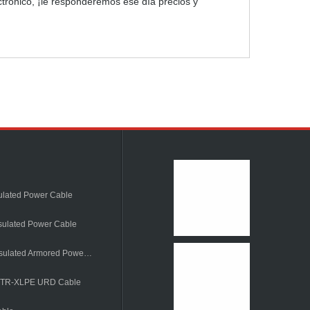
ectrónico, ¡le responderemos ese día precios y
ulated Power Cable
sulated Power Cable
6~36kV XLPE Insulated Armored Power Cable
e TR-XLPE URD Cable