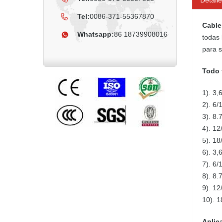
Detalle
Tel:
0086-371-55367870
Cable
Whatsapp:
86 18739908016
todas
para s
Todo 
1). 3,
2). 6/
3). 8.
4). 12
5). 18
6). 3,
7). 6/
8). 8.
9). 12
10). 1
Aplic