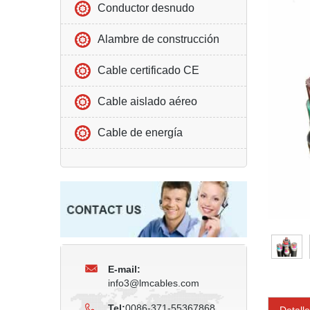
Conductor desnudo
Alambre de construcción
Cable certificado CE
Cable aislado aéreo
Cable de energía
E-mail:
info3@lmcables.com
Tel:
0086-371-55367868