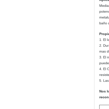
Media 
potenc
metalu
baño d
Propi
1. El 
2. Dur
mas d
3. El 
puede
4. El 
resist
5. Las
Nos l
recon