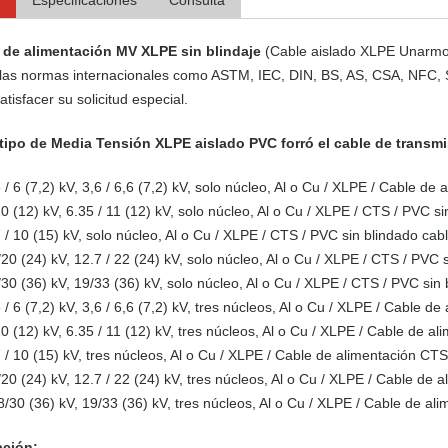
Especificaciones
Consulta
 de alimentación MV XLPE sin blindaje
(Cable aislado XLPE Unarmou
 las normas internacionales como ASTM, IEC, DIN, BS, AS, CSA, NFC, 
atisfacer su solicitud especial.
tipo de Media Tensión XLPE aislado PVC forró el cable de transmi
6 / 6 (7,2) kV, 3,6 / 6,6 (7,2) kV, solo núcleo, Al o Cu / XLPE / Cable 
10 (12) kV, 6.35 / 11 (12) kV, solo núcleo, Al o Cu / XLPE / CTS / PVC s
7 / 10 (15) kV, solo núcleo, Al o Cu / XLPE / CTS / PVC sin blindado cab
/20 (24) kV, 12.7 / 22 (24) kV, solo núcleo, Al o Cu / XLPE / CTS / PVC 
/30 (36) kV, 19/33 (36) kV, solo núcleo, Al o Cu / XLPE / CTS / PVC sin
6 / 6 (7,2) kV, 3,6 / 6,6 (7,2) kV, tres núcleos, Al o Cu / XLPE / Cable
10 (12) kV, 6.35 / 11 (12) kV, tres núcleos, Al o Cu / XLPE / Cable de 
7 / 10 (15) kV, tres núcleos, Al o Cu / XLPE / Cable de alimentación CT
/20 (24) kV, 12.7 / 22 (24) kV, tres núcleos, Al o Cu / XLPE / Cable de
8/30 (36) kV, 19/33 (36) kV, tres núcleos, Al o Cu / XLPE / Cable de a
ación: