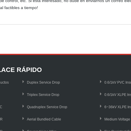
de control, etc. Si está interesado, no dude en enviarnos un correo el
al factibles a tiempo!
LACE RÁPIDO
uctos
Duplex Service Drop
0.6/1kV PVC Ins
Triplex Service Drop
0.6/1kV XLPE In
C
Quadruplex Service Drop
SR
Aerial Bundled Cable
Medium Voltag