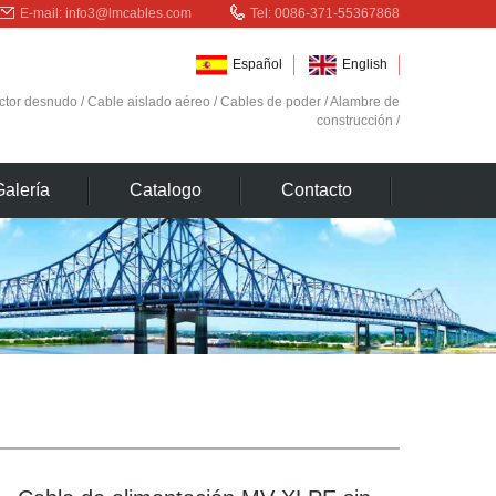
E-mail:
info3@lmcables.com
Tel: 0086-371-55367868
Español
English
ctor desnudo
/
Cable aislado aéreo
/
Cables de poder
/
Alambre de
construcción
/
Galería
Catalogo
Contacto