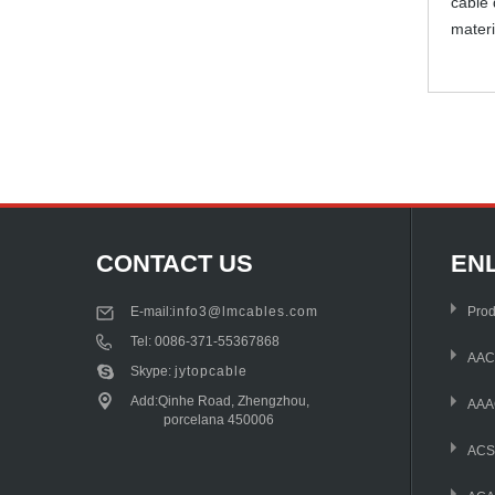
cable 
materi
CONTACT US
EN
E-mail:
info3@lmcables.com
Prod
Tel:
0086-371-55367868
AAC
Skype:
jytopcable
Add:Qinhe Road, Zhengzhou,
AAA
porcelana 450006
AC