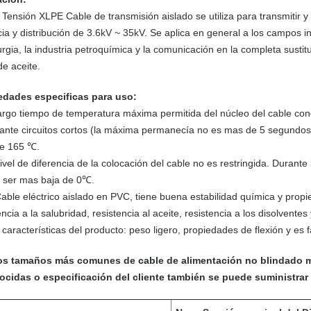
Tensión XLPE Cable de transmisión aislado se utiliza para transmitir y 
ia y distribución de 3.6kV ~ 35kV. Se aplica en general a los campos inc
rgia, la industria petroquímica y la comunicación en la completa sustit
e aceite.
edades especificas para uso:
largo tiempo de temperatura máxima permitida del núcleo del cable c
ante circuitos cortos (la máxima permanecía no es mas de 5 segundos
e 165 ℃.
nivel de diferencia de la colocación del cable no es restringida. Durant
 ser mas baja de 0℃.
Cable eléctrico aislado en PVC, tiene buena estabilidad química y propie
encia a la salubridad, resistencia al aceite, resistencia a los disolventes
 características del producto: peso ligero, propiedades de flexión y es f
os tamaños más comunes de cable de alimentación no blindado m
ocidas o especificación del cliente también se puede suministrar 