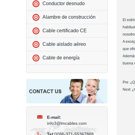
Conductor desnudo
Alambre de construcción
El estr
habitua
Cable certificado CE
nosotro
A excep
Cable aislado aéreo
que ofr
Además,
Cable de energía
buena c
Pre: ¿Q
Next: ¿
E-mail:
info3@lmcables.com
Tel:
0086-371-55367868