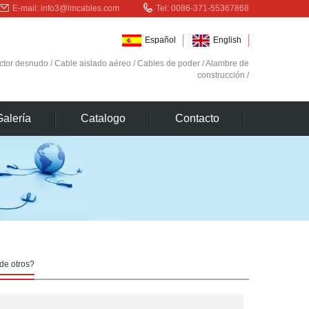
E-mail:
info3@lmcables.com
Tel: 0086-371-55367868
Español
English
ctor desnudo
/
Cable aislado aéreo
/
Cables de poder
/
Alambre de
construcción
/
Galería
Catalogo
Contacto
 de otros?