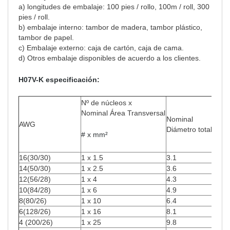
a) longitudes de embalaje: 100 pies / rollo, 100m / roll, 300
pies / roll.
b) embalaje interno: tambor de madera, tambor plástico,
tambor de papel.
c) Embalaje externo: caja de cartón, caja de cama.
d) Otros embalaje disponibles de acuerdo a los clientes.
H07V-K especificación:
Nomi
Nº de núcleos x
Nominal Área Transversal
Nominal
peso
AWG
Diámetro total
# x mm²
kg/K
16(30/30)
1 x 1.5
3.1
14.4
14(50/30)
1 x 2.5
3.6
24
12(56/28)
1 x 4
4.3
38
10(84/28)
1 x 6
4.9
58
8(80/26)
1 x 10
6.4
96
6(128/26)
1 x 16
8.1
154
4 (200/26)
1 x 25
9.8
240