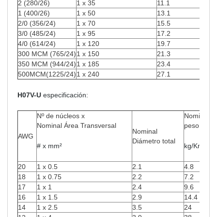
2 (280/26)
1 x 35
11.1
336
1 (400/26)
1 x 50
13.1
480
2/0 (356/24)
1 x 70
15.5
672
3/0 (485/24)
1 x 95
17.2
912
4/0 (614/24)
1 x 120
19.7
1152
300 MCM (765/24)
1 x 150
21.3
1440
350 MCM (944/24)
1 x 185
23.4
1776
500MCM(1225/24)
1 x 240
27.1
2304
H07V-U
especificación:
Nº de núcleos x
Nominal
Nominal Área Transversal
peso de c
Nominal
AWG
Diámetro total
# x mm²
kg/Km
20
1 x 0.5
2.1
4.8
18
1 x 0.75
2.2
7.2
17
1 x 1
2.4
9.6
16
1 x 1.5
2.9
14.4
14
1 x 2.5
3.5
24