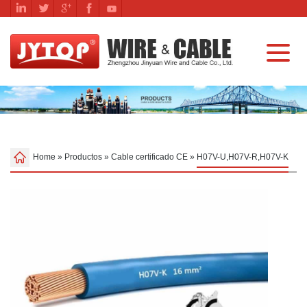
Home
»
Productos
»
Cable certificado CE
»
H07V-U,H07V-R,H07V-K