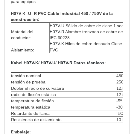
para equipos.
H07V-K -U -R PVC Cable Industrial 450 / 750V de la
construcción:
H07V-U
Sólido de cobre de clase 1 según V
Material del
H07V-R
Alambre trenzado de cobre de clas
conductor:
IEC 60228
H07V-K
Hilos de cobre desnudo Clase 5 VD
Aislamiento:
PVC
Kabel H07V-K
/ H07V-U/ H07V-R Datos técnicos:
tensión nominal
450/750
tensión de prueba
2500V
Doblar el radio de curvatura
12.5 x Ø
radio de flexión estática
12.5 x Ø
temperatura de flexión
-5º C to 
temperatura estática
-30º C to
Retardante de llama
IEC 6033
Resistencia de aislamiento
10 MΩ x
Embalaje: