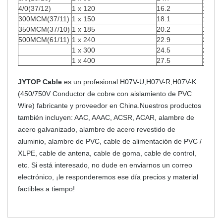
4/0(37/12)
1 x 120
16.2
1152
300MCM(37/11)
1 x 150
18.1
1440
350MCM(37/10)
1 x 185
20.2
1776
500MCM(61/11)
1 x 240
22.9
2304
1 x 300
24.5
2880
1 x 400
27.5
3840
JYTOP Cable
es un profesional H07V-U,H07V-R,H07V-K
(450/750V Conductor de cobre con aislamiento de PVC
Wire) fabricante y proveedor en China.Nuestros productos
también incluyen: AAC, AAAC, ACSR, ACAR, alambre de
acero galvanizado, alambre de acero revestido de
aluminio, alambre de PVC, cable de alimentación de PVC /
XLPE, cable de antena, cable de goma, cable de control,
etc. Si está interesado, no dude en enviarnos un correo
electrónico, ¡le responderemos ese día precios y material
factibles a tiempo!