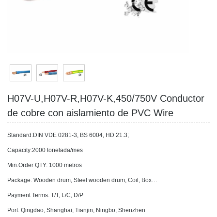
H07V-U,H07V-R,H07V-K,450/750V Conductor
de cobre con aislamiento de PVC Wire
Standard:DIN VDE 0281-3, BS 6004, HD 21.3;
Capacity:2000 tonelada/mes
Min.Order QTY: 1000 metros
Package: Wooden drum, Steel wooden drum, Coil, Box…
Payment Terms: T/T, L/C, D/P
Port: Qingdao, Shanghai, Tianjin, Ningbo, Shenzhen