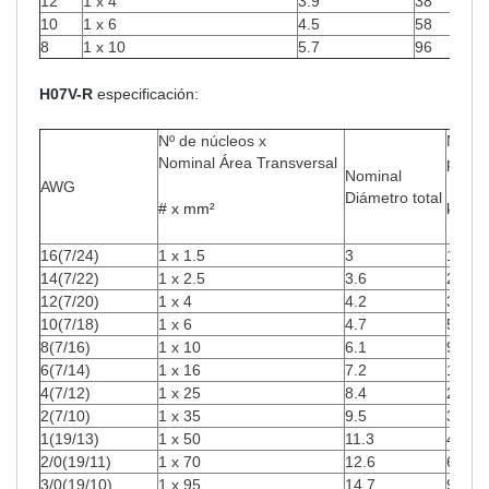
12
1 x 4
3.9
38
10
1 x 6
4.5
58
8
1 x 10
5.7
96
H07V-R
especificación:
Nº de núcleos x
Nomin
Nominal Área Transversal
peso 
Nominal
AWG
Diámetro total
# x mm²
kg/K
16(7/24)
1 x 1.5
3
14.4
14(7/22)
1 x 2.5
3.6
24
12(7/20)
1 x 4
4.2
39
10(7/18)
1 x 6
4.7
58
8(7/16)
1 x 10
6.1
96
6(7/14)
1 x 16
7.2
154
4(7/12)
1 x 25
8.4
240
2(7/10)
1 x 35
9.5
336
1(19/13)
1 x 50
11.3
480
2/0(19/11)
1 x 70
12.6
672
3/0(19/10)
1 x 95
14.7
912