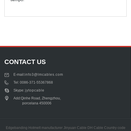
CONTACT US
E-mail:
info3@lmcables.com
Tel:
0086-371-55367868
Skype:
jytopcable
Add:Qinhe Road, Zhengzhou,
porcelana 450006
Edgebanding Hotmelt manufacturer
Jinyuan Cable
DH Cable
Country code