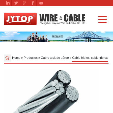
Home
»
Productos
»
Cable aislado aéreo
»
Cable triplex, cable triplex