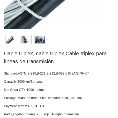
Cable triplex, cable triplex,Cable triplex para
líneas de transmisión
Standard:ASTM B-230,B-231,B-232,B-399 & ICEA S-76-474
Capacity:5000 km/Semana
Min.Order QTY: 1000 metros
Package: Wooden drum, Steel wooden drum, Coil, Box…
Payment Terms: T/T, L/C, D/P
Port: Qingdao, Shanghai, Tianjin, Ningbo, Shenzhen