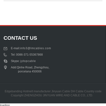
CONTACT US
E-mail:
info3@lmcables.com
Tel:
0086-371-55367868
Skype:
jytopcable
Add:Qinhe Road, Zhengzhou,
porcelana 450006
Edgebanding Hotmelt manufacturer
Jinyuan Cable
DH Cable
Country code
Copyright ZHENGZHOU JINYUAN WIRE AND CABLE CO., LTD.
loading